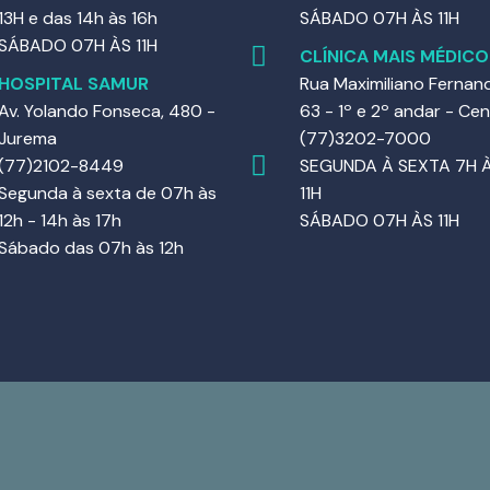
13H e das 14h às 16h
SÁBADO 07H ÀS 11H
SÁBADO 07H ÀS 11H
CLÍNICA MAIS MÉDICO
HOSPITAL SAMUR
Rua Maximiliano Fernan
Av. Yolando Fonseca, 480 -
63 - 1º e 2º andar - Ce
Jurema
(77)3202-7000
(77)2102-8449
SEGUNDA À SEXTA 7H 
Segunda à sexta de 07h às
11H
12h - 14h às 17h
SÁBADO 07H ÀS 11H
Sábado das 07h às 12h