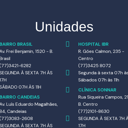
Unidades
BAIRRO BRASIL
HOSPITAL IBR
Av. Frei Benjamin, 1520 - B.
R. Góes Calmon, 235 -
Brasil
Centro
(77)3421-6282
(77)3425 8072
SEGUNDA À SEXTA 7H ÀS
Segunda à sexta 07h às
17H
Sábados 07h às 11h
SÁBADO 07H ÀS 11H
CLÍNICA SONNAR
BAIRRO CANDEIAS
Rua Siqueira Campos, 21
Av. Luís Eduardo Magalhães,
B. Centro
84, Candeias
(77)2101-8630
(77)3083-2608
SEGUNDA À SEXTA 7H 
SEGUNDA À SEXTA 7H ÀS
17H