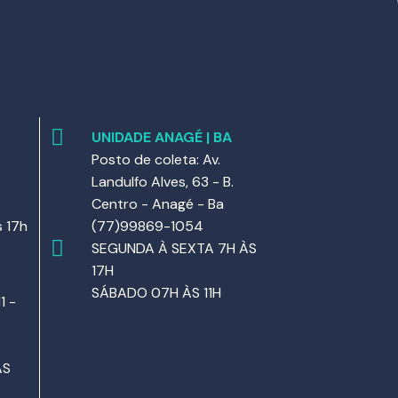
UNIDADE ANAGÉ | BA
Posto de coleta: Av.
Landulfo Alves, 63 - B.
Centro - Anagé - Ba
 17h
(77)99869-1054
SEGUNDA À SEXTA 7H ÀS
17H
SÁBADO 07H ÀS 11H
1 -
ÀS